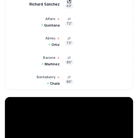
⚽
Richard Sánchez
63'
⇄
Alfaro
↓
72'
Quintana
↑
⇄
Abreu
↓
72'
Ortiz
↑
⇄
Barone
↓
80'
Martínez
↑
⇄
Bentaberry
↓
80'
Chalá
↑