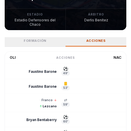
ESTADIO
ÁRBITRO
Estadio Defensores del
Derlis Benítez
Chaco
FORMACIÓN
ACCIONES
OLI
NAC
ACCIONES
⚽
Faustino Barone
49'
Faustino Barone
53'
⇄
Franco
↓
59'
Lezcano
↑
⚽
Bryan Bentaberry
60'