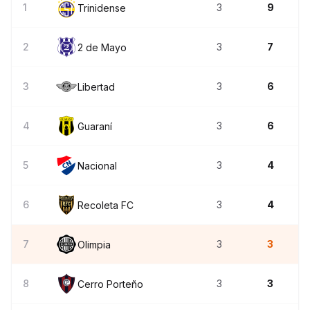
1
3
9
Trinidense
2
3
7
2 de Mayo
3
3
6
Libertad
4
3
6
Guaraní
5
3
4
Nacional
6
3
4
Recoleta FC
7
3
3
Olimpia
8
3
3
Cerro Porteño