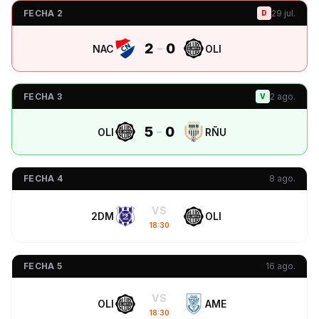
FECHA 2
29 jul.
D
2
-
0
NAC
OLI
FECHA 3
2 ago.
V
5
-
0
OLI
RÑU
FECHA 4
8 ago.
VS
2DM
OLI
18:30
FECHA 5
16 ago.
VS
OLI
AME
18:30