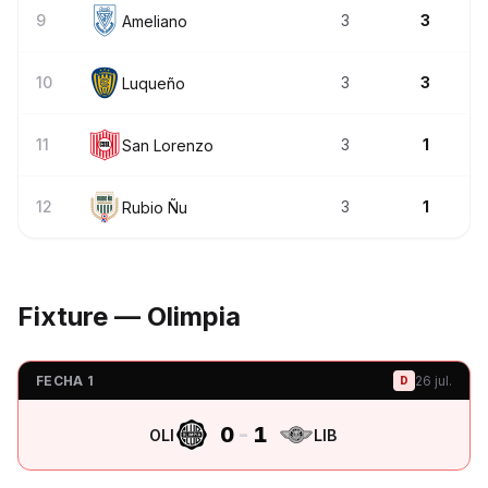
9
3
3
Ameliano
10
3
3
Luqueño
11
3
1
San Lorenzo
12
3
1
Rubio Ñu
Fixture — Olimpia
FECHA 1
26 jul.
D
0
-
1
OLI
LIB