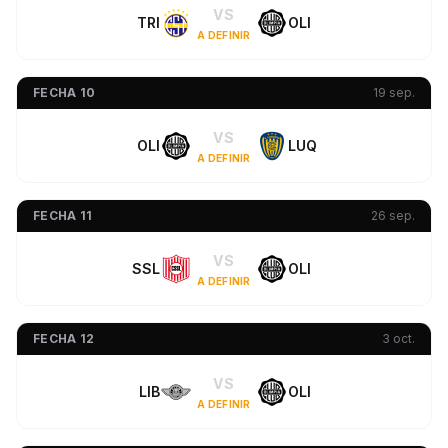
VS
TRI
OLI
A DEFINIR
FECHA 10
19 sep.
VS
OLI
LUQ
A DEFINIR
FECHA 11
26 sep.
VS
SSL
OLI
A DEFINIR
FECHA 12
3 oct.
VS
LIB
OLI
A DEFINIR