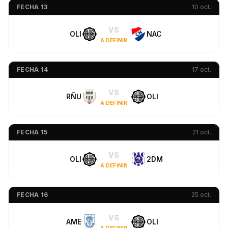
FECHA 13
10 oct.
VS
OLI
NAC
A DEFINIR
FECHA 14
17 oct.
VS
RÑU
OLI
A DEFINIR
FECHA 15
21 oct.
VS
OLI
2DM
A DEFINIR
FECHA 16
25 oct.
VS
AME
OLI