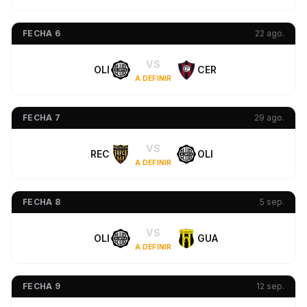
FECHA 6
22 ago.
VS
OLI
CER
A DEFINIR
FECHA 7
29 ago.
VS
REC
OLI
A DEFINIR
FECHA 8
5 sep.
VS
OLI
GUA
A DEFINIR
FECHA 9
12 sep.