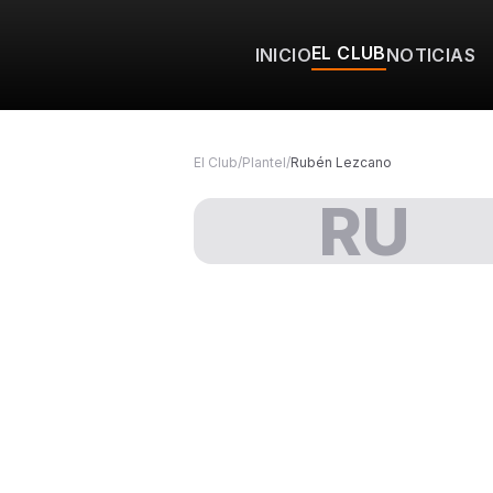
EL CLUB
INICIO
NOTICIAS
El Club
/
Plantel
/
Rubén Lezcano
RU