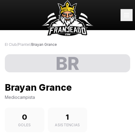
El Club
/
Plantel
/
Brayan Grance
BR
Brayan Grance
Mediocampista
0
1
GOLES
ASISTENCIAS