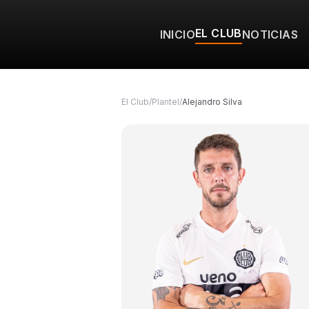
EL CLUB
INICIO
NOTICIAS
El Club
/
Plantel
/
Alejandro Silva