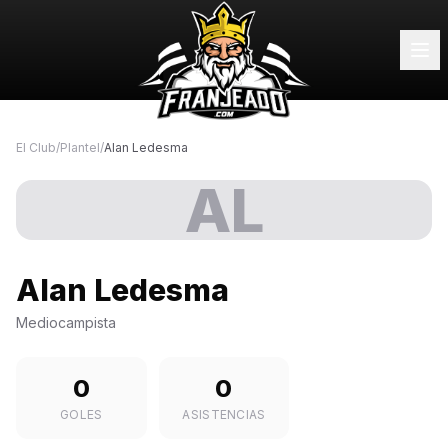
El Club
/
Plantel
/
Alan Ledesma
AL
Alan Ledesma
Mediocampista
0
0
GOLES
ASISTENCIAS